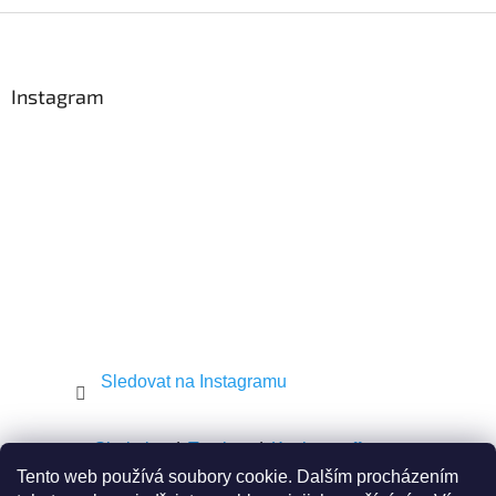
Z
á
p
a
Instagram
t
í
Sledovat na Instagramu
Shekel.cz
Torah.cz
Kosher-coffee.cz
Tento web používá soubory cookie. Dalším procházením