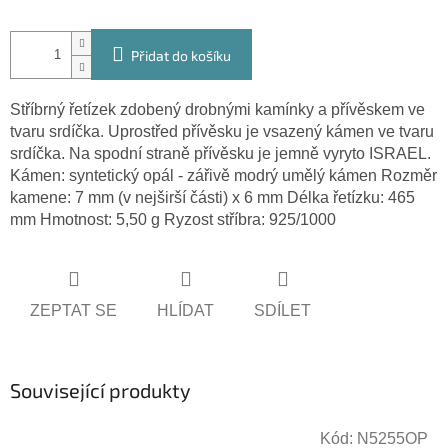
Přidat do košíku
Stříbrný řetízek zdobený drobnými kamínky a přívěskem ve
tvaru srdíčka. Uprostřed přívěsku je vsazený kámen ve tvaru
srdíčka. Na spodní straně přívěsku je jemně vyryto ISRAEL.
Kámen: syntetický opál - zářivě modrý umělý kámen Rozměr
kamene: 7 mm (v nejširší části) x 6 mm Délka řetízku: 465
mm Hmotnost: 5,50 g Ryzost stříbra: 925/1000
ZEPTAT SE
HLÍDAT
SDÍLET
Související produkty
Kód:
N5255OP