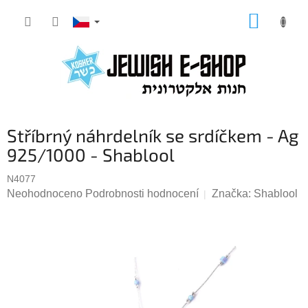
Přejít
NÁKUP
na
KOŠÍK
obsah
Stříbrný náhrdelník se srdíčkem - Ag
925/1000 - Shablool
N4077
Průměrné
Neohodnoceno
Podrobnosti hodnocení
Značka:
Shablool
hodnocení
produktu
je
0,0
z
5
hvězdiček.