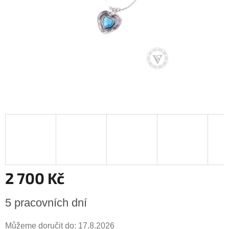
2 700 Kč
Měrná
5 pracovních dní
cena:
Můžeme doručit do:
17.8.2026