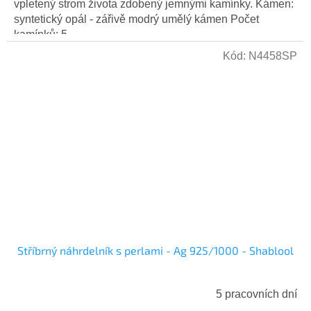
vpletený strom života zdobený jemnými kamínky. Kámen:
syntetický opál - zářivě modrý umělý kámen Počet
kamínků: 5...
Kód:
N4458SP
Stříbrný náhrdelník s perlami - Ag 925/1000 - Shablool
5 pracovních dní