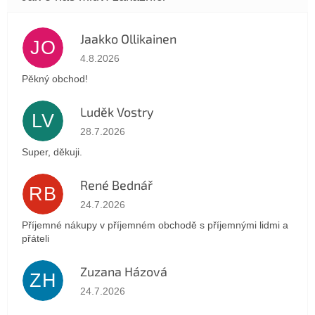
Jaakko Ollikainen
JO
Hodnocení obchodu je 5 z 5 hvězdiček.
4.8.2026
Pěkný obchod!
Luděk Vostry
LV
Hodnocení obchodu je 5 z 5 hvězdiček.
28.7.2026
Super, děkuji.
René Bednář
RB
Hodnocení obchodu je 5 z 5 hvězdiček.
24.7.2026
Příjemné nákupy v příjemném obchodě s příjemnými lidmi a
přáteli
Zuzana Házová
ZH
Hodnocení obchodu je 5 z 5 hvězdiček.
24.7.2026