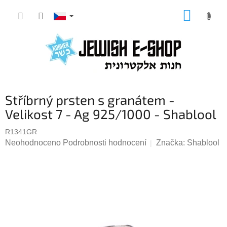
Přejít
NÁKUP
na
KOŠÍK
obsah
Stříbrný prsten s granátem -
Velikost 7 - Ag 925/1000 - Shablool
R1341GR
Průměrné
Neohodnoceno
Podrobnosti hodnocení
Značka:
Shablool
hodnocení
produktu
je
0,0
z
5
hvězdiček.