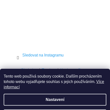
í
Sledovat na Instagramu
Shekel.cz
Torah.cz
Kosher-coffee.cz
Tento web používá soubory cookie. Dalším procházením
tohoto webu vyjadřujete souhlas s jejich používáním.
Více
informací
Vytvořil Shoptet
Nastavení
Copyright 2026
JEWISH E-SHOP
. Všechna práva