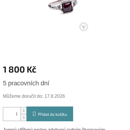
1 800 Kč
Měrná
5 pracovních dní
cena:
Můžeme doručit do:
17.8.2026
Přidat do košíku
Jemný stříbrný prsten zdobený jedním čtvercovým