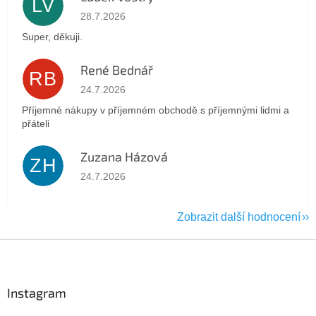
LV
Hodnocení obchodu je 5 z 5 hvězdiček.
28.7.2026
Super, děkuji.
René Bednář
RB
Hodnocení obchodu je 5 z 5 hvězdiček.
24.7.2026
Příjemné nákupy v příjemném obchodě s příjemnými lidmi a
přáteli
Zuzana Házová
ZH
Hodnocení obchodu je 5 z 5 hvězdiček.
24.7.2026
Zobrazit další hodnocení
Z
á
p
a
Instagram
t