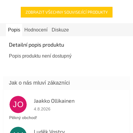
ZOBRAZIT VŠECHNY SOUVISEJÍCÍ PRODUKTY
Popis
Hodnocení
Diskuze
Detailní popis produktu
Popis produktu není dostupný
Jaakko Ollikainen
JO
Hodnocení obchodu je 5 z 5 hvězdiček.
4.8.2026
Pěkný obchod!
Luděk Vostry